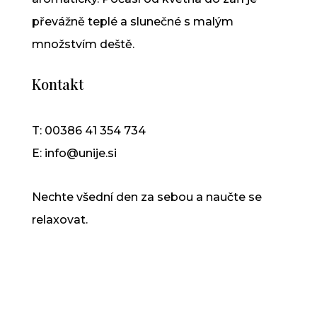
převážně teplé a slunečné s malým
množstvím deště.
Kontakt
T: 00386 41 354 734
E: info@unije.si
Nechte všední den za sebou a naučte se
relaxovat.
Copyright
© unije.si All rights reserved |