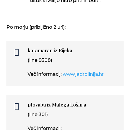
tiste, ki želijo hitro priti in oditi.
Po morju (pribljižno 2 uri):
katamaran iz Rijeka

(line 9308)
Več informacij:
www.jadrolinija.hr
plovaba iz Malega Lošinja

(line 301)
Več informacij: