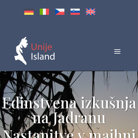
Edinstvena izkušnja
na Jadranu
Nastanitve v majhni