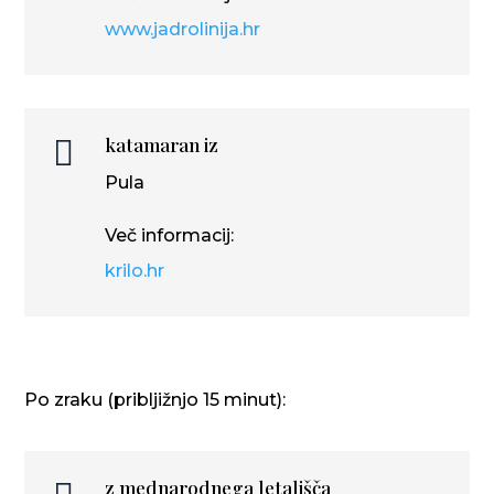
www.jadrolinija.hr
katamaran iz

Pula
Več informacij:
krilo.hr
Po zraku (pribljižnjo 15 minut):
z mednarodnega letališča