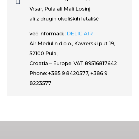

Vrsar, Pula ali Mali Losinj
ali z drugih okoliških letališč
več informacij:
DELIC AIR
Air Medulin d.o.o., Kavrerski put 19,
52100 Pula,
Croatia – Europe, VAT 89516817642
Phone: +385 9 8420577, +386 9
8223577