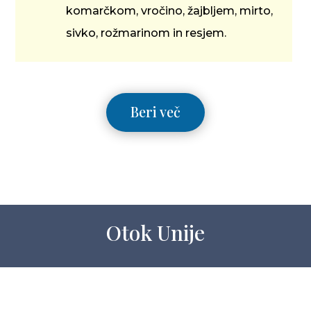
komarčkom, vročino, žajbljem, mirto,
sivko, rožmarinom in resjem.
Beri več
Otok Unije